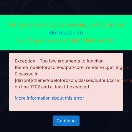
Thông báo: các lớp học mới được mở tại địa chỉ
elolms.edu.vn
Vui lòng xem email để biết thêm chi tiết
Skip to main content
Exception - Too few arguments to function
theme_ouelofordson\output\core_renderer::get_logo_url
0 passed in
[dirroot]/theme/ouelofordson/classes/output/core_rend
on line 1702 and at least 1 expected
More information about this error
Continue