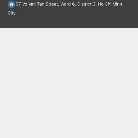
97 Vo Van Tan Street, Ward 6, District 3, Ho Chi Minh
City
Contact
www.elo.edu.vn
(+84)28.39300073; 18006119 (Ext 2)
elo@oude.edu.vn
Connect
Facebook